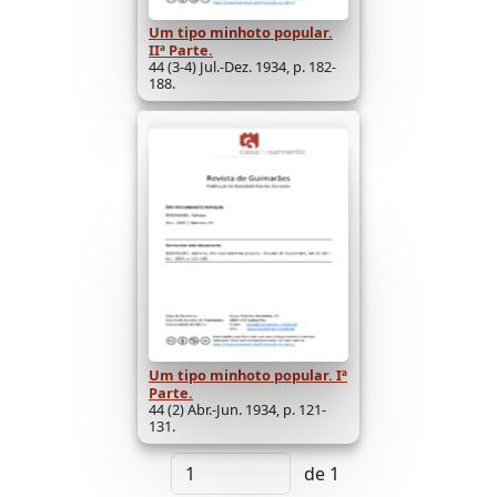
Um tipo minhoto popular.
IIª Parte.
44 (3-4) Jul.-Dez. 1934, p. 182-
188.
Um tipo minhoto popular. Iª
Parte.
44 (2) Abr.-Jun. 1934, p. 121-
131.
de 1