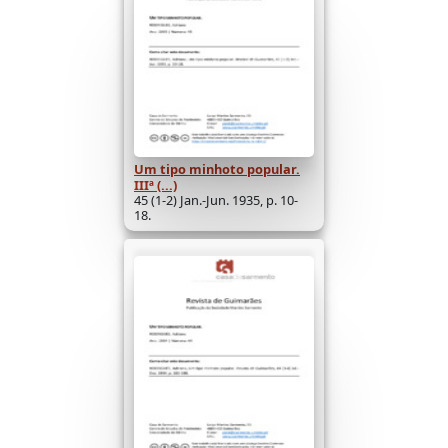
Um tipo minhoto popular.
IIIª (...)
45 (1-2) Jan.-Jun. 1935, p. 10-
18.