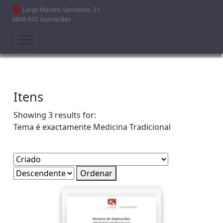
Passar para o conteúdo principal
Largo Martins Sarmento, 51,
4800-432 Guimarães
Itens
Showing 3 results for:
Tema é exactamente
Medicina Tradicional
Ordenar