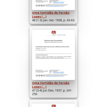
Uma Certidão de Fernão
Lopes (...)
48 (1-3) Jan.-Set. 1938, p. 43-63.
Uma Certidão de Fernão
Lopes (...)
47 (3-4) Jul.-Dez. 1937, p. 241-
256.