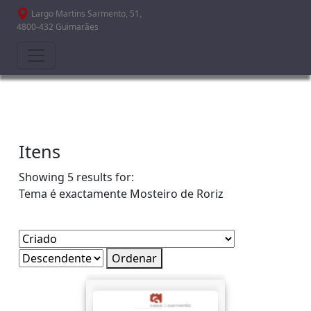
Passar para o conteúdo principal
Largo Martins Sarmento, 51,
4800-432 Guimarães
Itens
Showing 5 results for:
Tema é exactamente
Mosteiro de Roriz
Ordenar