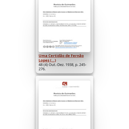
Uma Certidão de Fernão
Lopes (...)
48 (4) Out.-Dez. 1938, p. 245-
276.