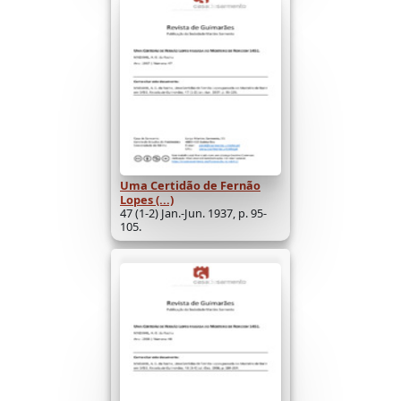
Uma Certidão de Fernão
Lopes (...)
47 (1-2) Jan.-Jun. 1937, p. 95-
105.