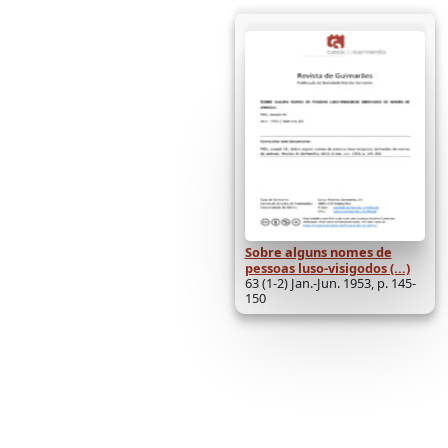
Sobre alguns nomes de
pessoas luso-visigodos (...)
63 (1-2) Jan.-Jun. 1953, p. 145-
150