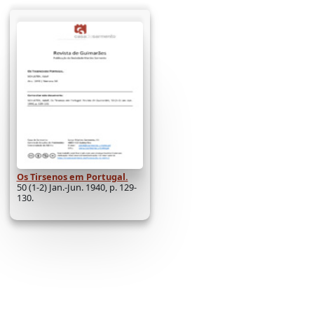
Os Tirsenos em Portugal.
50 (1-2) Jan.-Jun. 1940, p. 129-
130.