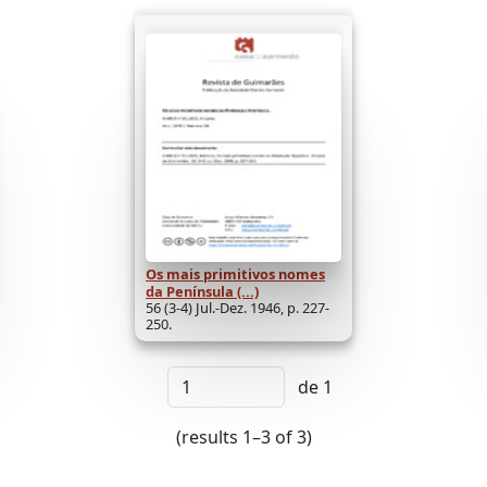
Os mais primitivos nomes
da Península (...)
56 (3-4) Jul.-Dez. 1946, p. 227-
250.
de 1
(results 1–3 of 3)