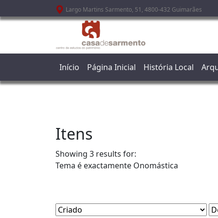
Passar para o conteúdo principal
Largo Martins Sarmento, 51, 4800-432 Guimarães
Início
Página Inicial
História Local
Arqu
Itens
Showing 3 results for:
Tema é exactamente
Onomástica