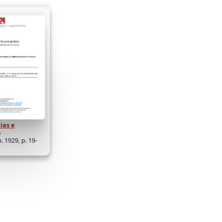
ias e
)
n. 1929, p. 19-