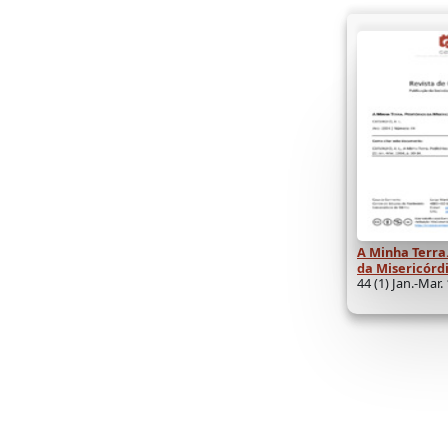
A Minha Terra.
da Misericórdi
44 (1) Jan.-Mar.