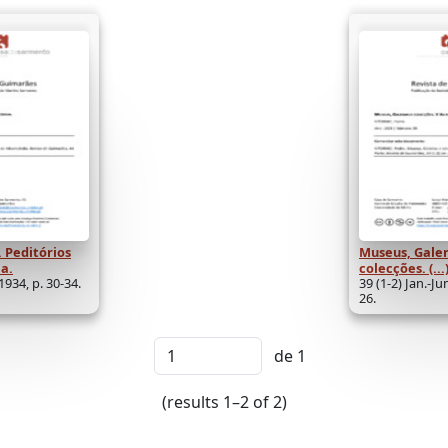
 Peditórios
Museus, Galer
a.
colecções. (...
 1934, p. 30-34.
39 (1-2) Jan.-Ju
26.
de 1
(results 1–2 of 2)