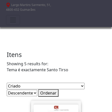
Passar para o conteúdo principal
Largo Martins Sarmento, 51,
4800-432 Guimarães
Itens
Showing 5 results for:
Tema é exactamente
Santo Tirso
Ordenar