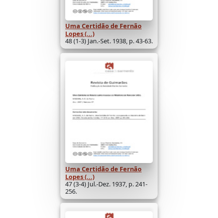
Uma Certidão de Fernão
Lopes (...)
48 (1-3) Jan.-Set. 1938, p. 43-63.
Uma Certidão de Fernão
Lopes (...)
47 (3-4) Jul.-Dez. 1937, p. 241-
256.