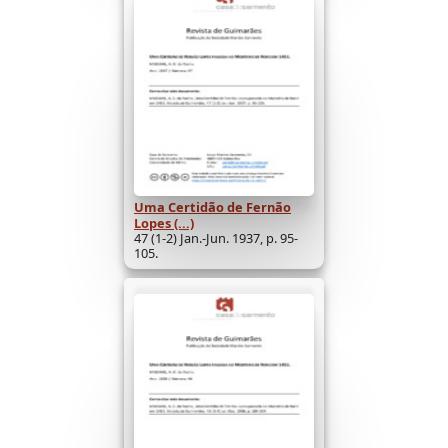
Uma Certidão de Fernão
Lopes (...)
47 (1-2) Jan.-Jun. 1937, p. 95-
105.