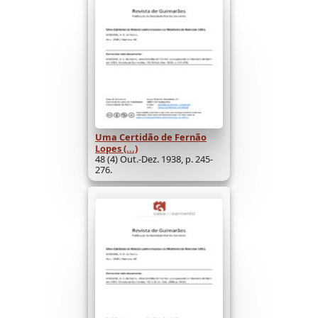
Uma Certidão de Fernão
Lopes (...)
48 (4) Out.-Dez. 1938, p. 245-
276.