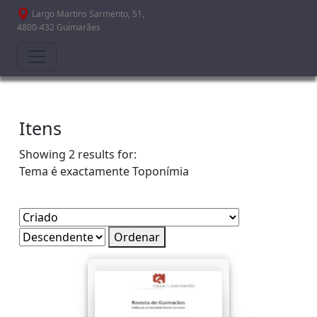
Passar para o conteúdo principal
Largo Martins Sarmento, 51,
4800-432 Guimarães
Itens
Showing 2 results for:
Tema é exactamente
Toponímia
Ordenar