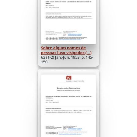
Sobre alguns nomes de
pessoas luso-visigodos (...)
63 (1-2) Jan.-Jun. 1953, p. 145-
150