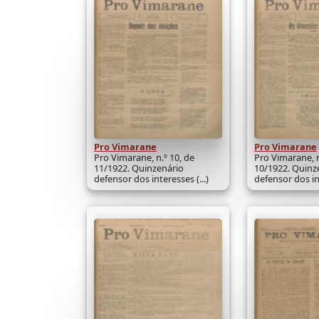
Pro Vimarane
Pro Vimarane
Pro Vimarane, n.º 10, de
Pro Vimarane, n
11/1922. Quinzenário
10/1922. Quinz
defensor dos interesses (...)
defensor dos int