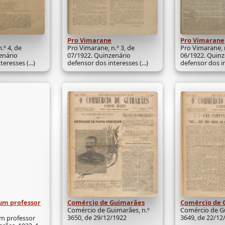
Pro Vimarane
Pro Vimarane
.º 4, de
Pro Vimarane, n.º 3, de
Pro Vimarane, n
enário
07/1922. Quinzenário
06/1922. Quinz
eresses (...)
defensor dos interesses (...)
defensor dos int
um professor
Comércio de Guimarães
Comércio de 
Comércio de Guimarães, n.º
Comércio de Gu
3650, de 29/12/1922
3649, de 22/12
m professor