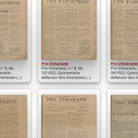
Pro Vimarane
Pro Vimarane
.º 9, de
Pro Vimarane, n.º 8, de
Pro Vimarane, n
enário
10/1922. Quinzenário
09/1922. Quinz
eresses (...)
defensor dos interesses (...)
defensor dos int