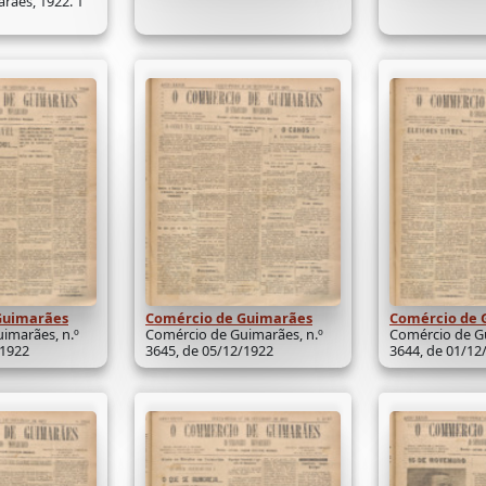
rães, 1922. 1
Guimarães
Comércio de Guimarães
Comércio de 
imarães, n.º
Comércio de Guimarães, n.º
Comércio de Gu
/1922
3645, de 05/12/1922
3644, de 01/12