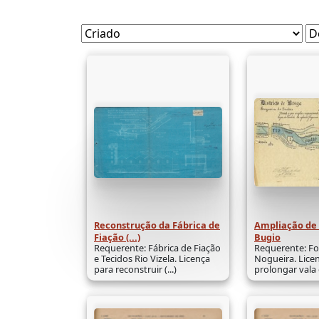
Reconstrução da Fábrica de
Ampliação de 
Fiação (...)
Bugio
Requerente: Fábrica de Fiação
Requerente: F
e Tecidos Rio Vizela. Licença
Nogueira. Lice
para reconstruir (...)
prolongar vala q