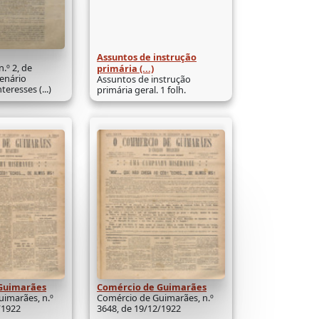
Assuntos de instrução
.º 2, de
primária (...)
enário
Assuntos de instrução
eresses (...)
primária geral. 1 folh.
Guimarães
Comércio de Guimarães
imarães, n.º
Comércio de Guimarães, n.º
/1922
3648, de 19/12/1922