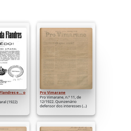
landres e... o
Pro Vimarane
Pro Vimarane, n.º 11, de
12/1922. Quinzenário
aral (1922)
defensor dos interesses (...)