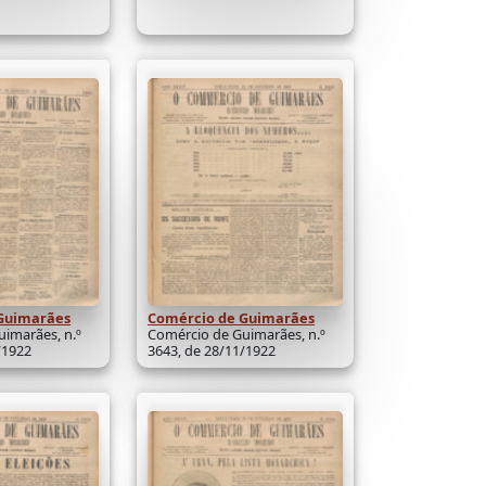
Guimarães
Comércio de Guimarães
imarães, n.º
Comércio de Guimarães, n.º
/1922
3643, de 28/11/1922