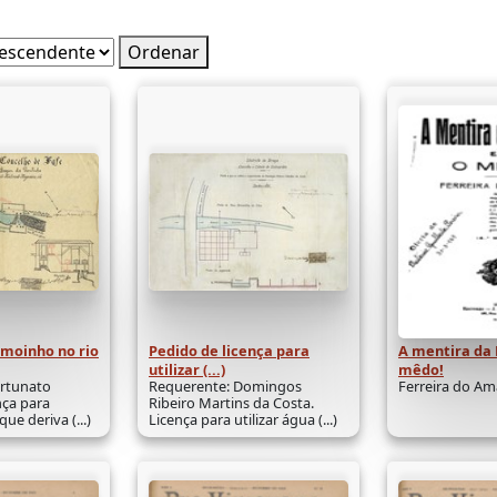
Ordenar
moinho no rio
Pedido de licença para
A mentira da F
utilizar (...)
mêdo!
ortunato
Requerente: Domingos
Ferreira do Am
nça para
Ribeiro Martins da Costa.
ue deriva (...)
Licença para utilizar água (...)