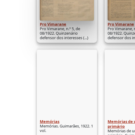
Pro Vimarane
Pro Vimarane
Pro Vimarane, n.º 5, de
Pro Vimarane, n
08/1922. Quinzenário
08/1922. Quinz
defensor dos interesses (...)
defensor dos int
Memórias
Memórias de 
Memórias. Guimarães, 1922. 1
primário
vol.
Memórias de u