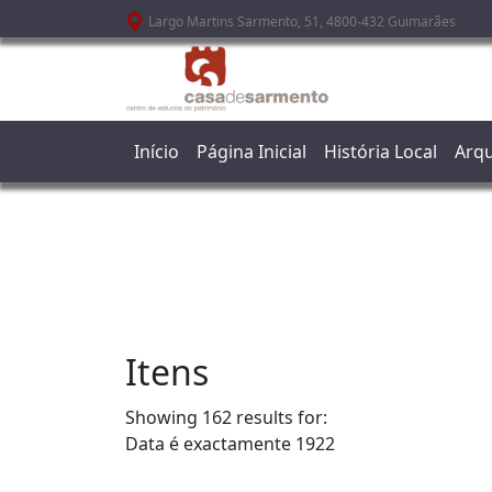
Passar para o conteúdo principal
Largo Martins Sarmento, 51, 4800-432 Guimarães
Início
Página Inicial
História Local
Arqu
Itens
Showing 162 results for:
Data é exactamente
1922