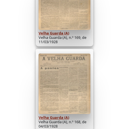
Velha Guarda (A)
Velha Guarda (A), n.º 169, de
11/03/1928
Velha Guarda (A)
Velha Guarda (A), n.º 168, de
04/03/1928