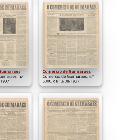
Guimarães
Comércio de Guimarães
imarães, n.º
Comércio de Guimarães, n.º
/1937
5006, de 13/08/1937