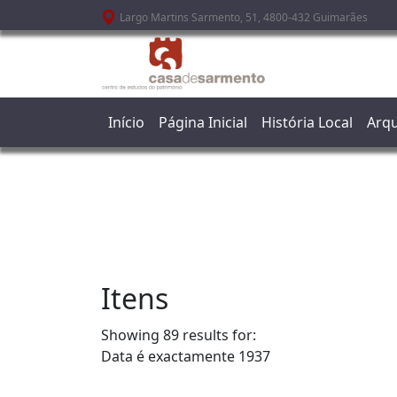
Passar para o conteúdo principal
Largo Martins Sarmento, 51, 4800-432 Guimarães
Início
Página Inicial
História Local
Arqu
Itens
Showing 89 results for:
Data é exactamente
1937