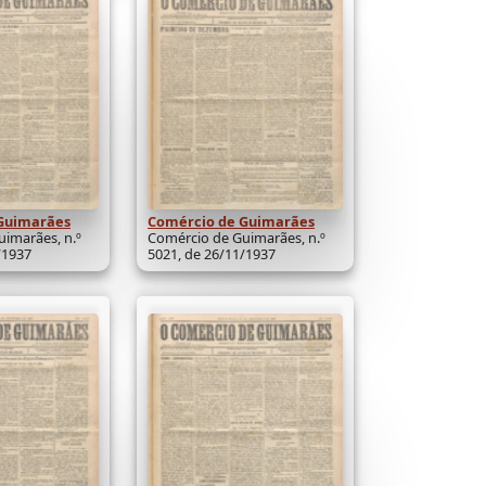
Guimarães
Comércio de Guimarães
imarães, n.º
Comércio de Guimarães, n.º
/1937
5021, de 26/11/1937