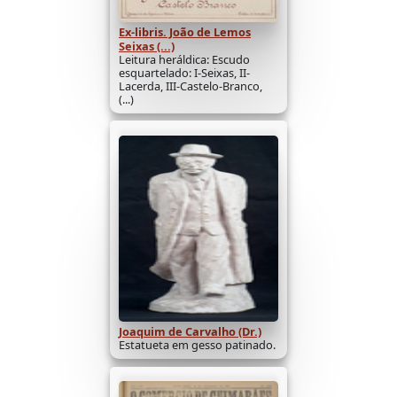
Ex-libris. João de Lemos
Seixas (...)
Leitura heráldica: Escudo
esquartelado: I-Seixas, II-
Lacerda, III-Castelo-Branco,
(...)
Joaquim de Carvalho (Dr.)
Estatueta em gesso patinado.