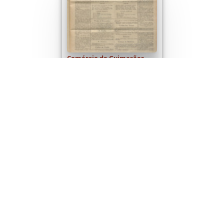
Comércio de Guimarães
Comércio de Guimarães, n.º
5839, de 31/07/1953
de 4
Seguinte
(results 1–30 of 97)
Desenvolvido com
OMEKA-S
por
Casa de Sarmento