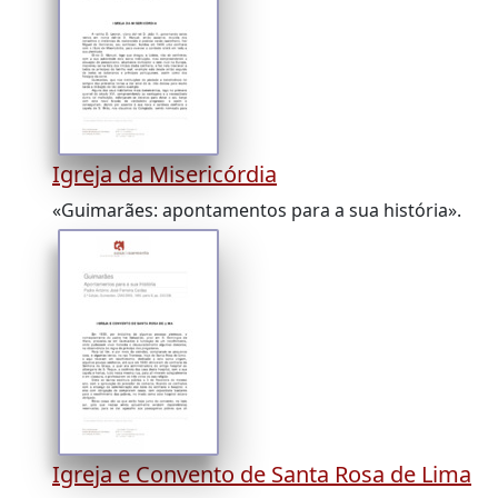
Igreja da Misericórdia
«Guimarães: apontamentos para a sua história».
Igreja e Convento de Santa Rosa de Lima