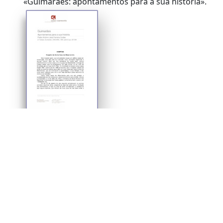
«Guimarães: apontamentos para a sua história».
Hospitais: Hospital da Santa Casa da
Misericórdia
«Guimarães: apontamentos para a sua história».
de 4
Seguinte
(results 1–24 of 78)