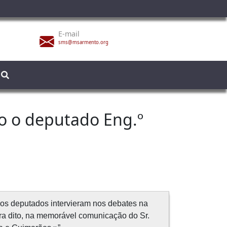
E-mail
sms@msarmento.org
o o deputado Eng.º
ios deputados intervieram nos debates na
ra dito, na memorável comunicação do Sr.