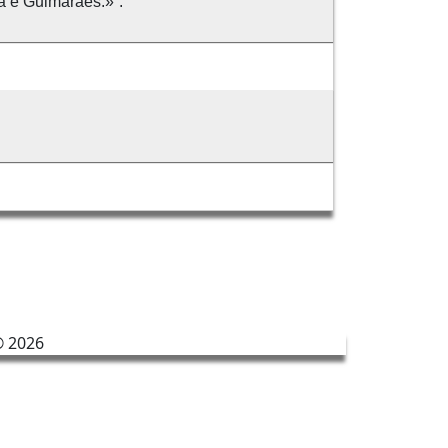
a e Guimarães.»”.
©
2026