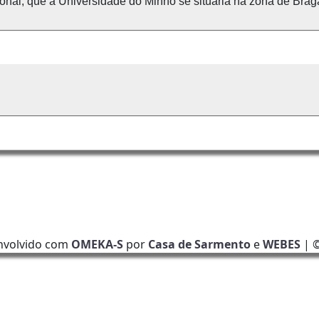
onal, que a Universidade do Minho se situaria na zona de Brag
nvolvido com
OMEKA-S
por
Casa de Sarmento
e
WEBES
| 