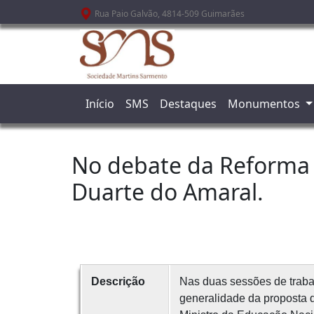
Passar para o conteúdo principal
Rua Paio Galvão, 4814-509 Guimarães
Início
SMS
Destaques
Monumentos
No debate da Reforma 
Duarte do Amaral.
Descrição
Nas duas sessões de trabal
generalidade da proposta 