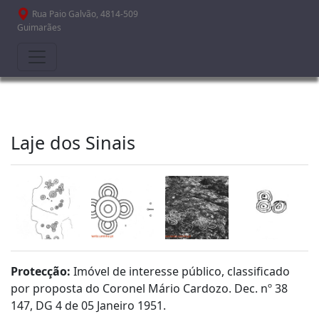
Passar para o conteúdo principal
Rua Paio Galvão, 4814-509
Guimarães
Laje dos Sinais
Protecção:
Imóvel de interesse público, classificado
por proposta do Coronel Mário Cardozo. Dec. nº 38
147, DG 4 de 05 Janeiro 1951.