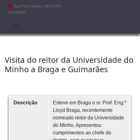
Passar para o conteúdo principal
Rua Paio Galvão, 4814-509
Guimarães
Visita do reitor da Universidade do
Minho a Braga e Guimarães
Descrição
Esteve em Braga o sr. Prof. Eng.º
Lloyd Braga, recentemente
nomeado reitor da Universidade
do Minho. Apresentou
cumprimentos ao chefe do