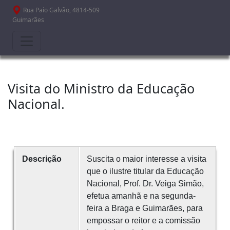
Passar para o conteúdo principal
Rua Paio Galvão, 4814-509
Guimarães
Visita do Ministro da Educação
Nacional.
Descrição
Suscita o maior interesse a visita
que o ilustre titular da Educação
Nacional, Prof. Dr. Veiga Simão,
efetua amanhã e na segunda-
feira a Braga e Guimarães, para
empossar o reitor e a comissão