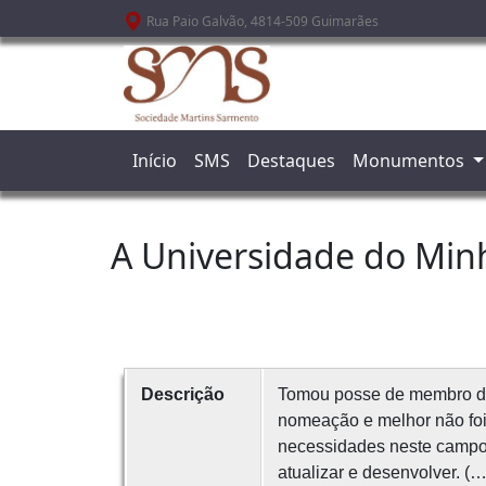
Passar para o conteúdo principal
Rua Paio Galvão, 4814-509 Guimarães
Início
SMS
Destaques
Monumentos
A Universidade do Min
Descrição
Tomou posse de membro da 
nomeação e melhor não foi a
necessidades neste campo d
atualizar e desenvolver. 