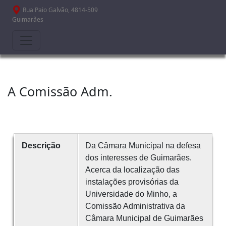
Passar para o conteúdo principal
Rua Paio Galvão, 4814-509
Guimarães
A Comissão Adm.
Descrição
Da Câmara Municipal na defesa
dos interesses de Guimarães.
Acerca da localização das
instalações provisórias da
Universidade do Minho, a
Comissão Administrativa da
Câmara Municipal de Guimarães