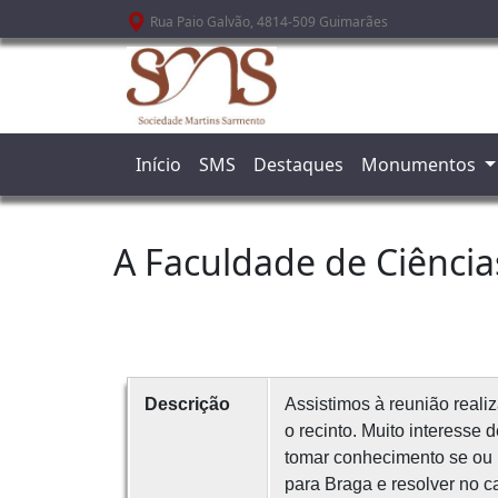
Passar para o conteúdo principal
Rua Paio Galvão, 4814-509 Guimarães
Início
SMS
Destaques
Monumentos
A Faculdade de Ciência
Descrição
Assistimos à reunião reali
o recinto. Muito interesse
tomar conhecimento se ou n
para Braga e resolver no c