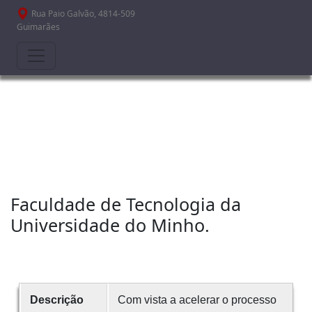
Passar para o conteúdo principal
Rua Paio Galvão, 4814-509
Guimarães
Faculdade de Tecnologia da
Universidade do Minho.
Descrição
Com vista a acelerar o processo