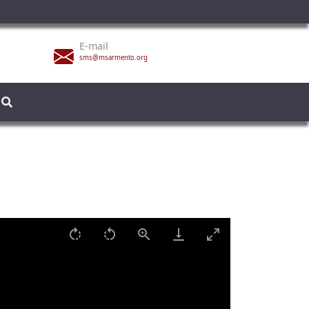
E-mail
sms@msarmento.org