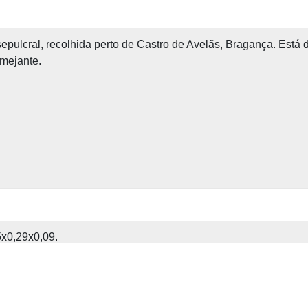
pulcral, recolhida perto de Castro de Avelãs, Bragança. Está 
amejante.
5x0,29x0,09.
Avelãs.
xposta no Museu Arqueológico da SMS.