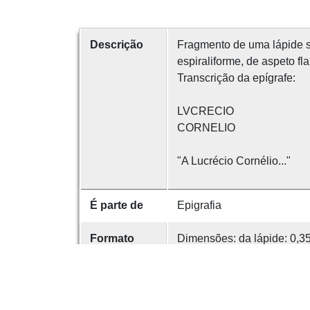
Descrição
Fragmento de uma lápide se
espiraliforme, de aspeto fl
Transcrição da epígrafe:
LVCRECIO
CORNELIO
"A Lucrécio Cornélio..."
É parte de
Epigrafia
Formato
Dimensões: da lápide: 0,3
Altura das letras: 0,04.
Abrangência
Proveniente do Castro de 
espacial
Encontra-se atualmente e