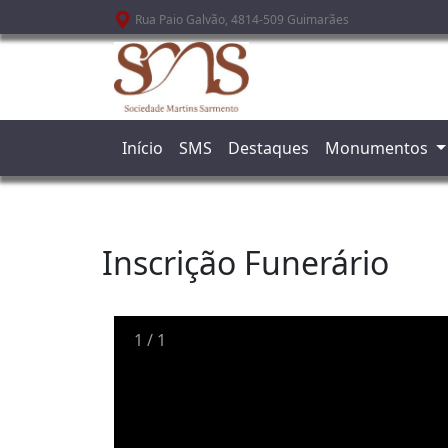
Passar para o conteúdo principal
Rua Paio Galvão, 4814-509 Guimarães
Início
SMS
Destaques
Monumentos
Inscrição Funerário
1
/
1