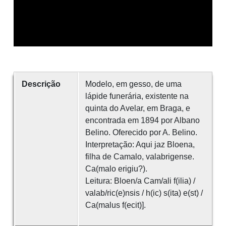
Descrição
Modelo, em gesso, de uma
lápide funerária, existente na
quinta do Avelar, em Braga, e
encontrada em 1894 por Albano
Belino. Oferecido por A. Belino.
Interpretação: Aqui jaz Bloena,
filha de Camalo, valabrigense.
Ca(malo erigiu?).
Leitura: Bloen/a Cam/ali f(ilia) /
valab/ric(e)nsis / h(ic) s(ita) e(st) /
Ca(malus f(ecit)].