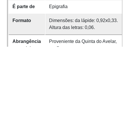
É parte de
Epigrafia
Formato
Dimensões: da lápide: 0,92x0,33.
Altura das letras: 0,06.
Abrangência
Proveniente da Quinta do Avelar,
espacial
em Braga.
Encontra-se atualmente em
reserva no Museu Arqueológico
da SMS.
Identificador
64
Referências
Ephemeris Epigraphica, VIII, p.
404, n.º 119; A. Belino, Insc.
Rom., Braga, 1895, p. II; Revista
de Guimarães, XII, p. 102, e XVIII,
p. 60; Religiões da Lusitânia, de