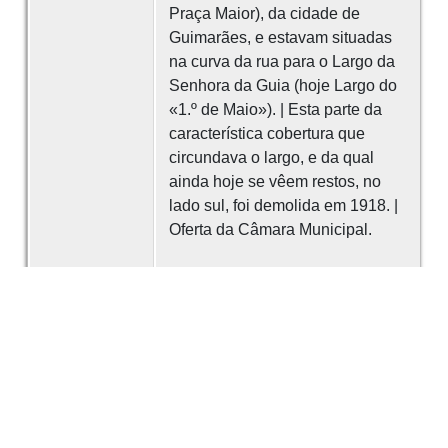
Praça Maior), da cidade de
Guimarães, e estavam situadas
na curva da rua para o Largo da
Senhora da Guia (hoje Largo do
«1.º de Maio»). | Esta parte da
característica cobertura que
circundava o largo, e da qual
ainda hoje se vêem restos, no
lado sul, foi demolida em 1918. |
Oferta da Câmara Municipal.
É parte de
Elementos arquitetónicos
Formato
Dimensões: 2,50 de altura.
Abrangência
Largo da Oliveira, Guimarães.
espacial
Encontra-se atualmente exposta
no jardim do Museu Arqueológico