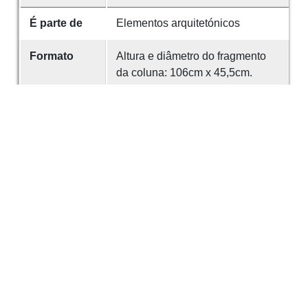
É parte de
Elementos arquitetónicos
Formato
Altura e diâmetro do fragmento
da coluna: 106cm x 45,5cm.
Abrangência
Desconhecida a sua
espacial
proveniência.
Encontra-se atualmente exposta
no Museu Arqueológico da SMS.
Identificador
175
Desenvolvido com
OMEKA-S
por
Casa de
Sarmento
e
WEBES
| ©
2026