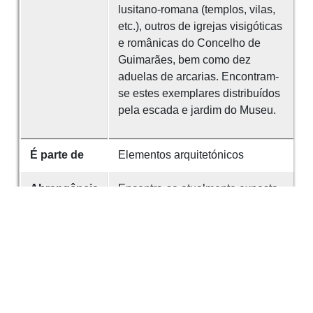
lusitano-romana (templos, vilas,
etc.), outros de igrejas visigóticas
e românicas do Concelho de
Guimarães, bem como dez
aduelas de arcarias. Encontram-
se estes exemplares distribuídos
pela escada e jardim do Museu.
É parte de
Elementos arquitetónicos
Abrangência
Encontra-se atualmente exposta
espacial
no Museu Arqueológico da SMS.
Identificador
203
Referências
A alguns destes capitéis se refere
o Sr. Prof. Dr. Dom Fernando de
Almeida, na sua importante obra