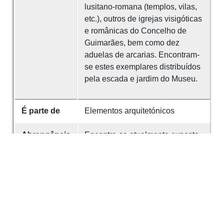
lusitano-romana (templos, vilas,
etc.), outros de igrejas visigóticas
e românicas do Concelho de
Guimarães, bem como dez
aduelas de arcarias. Encontram-
se estes exemplares distribuídos
pela escada e jardim do Museu.
É parte de
Elementos arquitetónicos
Abrangência
Encontra-se atualmente exposta
espacial
no Museu Arqueológico da SMS.
Identificador
203
Referências
A alguns destes capitéis se refere
o Sr. Prof. Dr. Dom Fernando de
Almeida, na sua importante obra