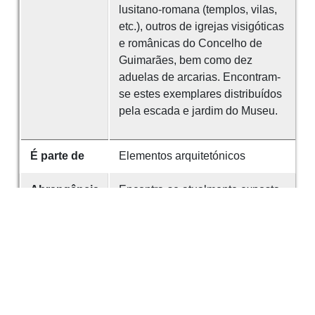
lusitano-romana (templos, vilas,
etc.), outros de igrejas visigóticas
e românicas do Concelho de
Guimarães, bem como dez
aduelas de arcarias. Encontram-
se estes exemplares distribuídos
pela escada e jardim do Museu.
É parte de
Elementos arquitetónicos
Abrangência
Encontra-se atualmente exposta
espacial
no Museu Arqueológico da SMS.
Identificador
203
Referências
A alguns destes capitéis se refere
o Sr. Prof. Dr. Dom Fernando de
Almeida, na sua importante obra