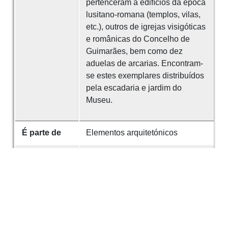
pertenceram a edifícios da época
lusitano-romana (templos, vilas,
etc.), outros de igrejas visigóticas
e românicas do Concelho de
Guimarães, bem como dez
aduelas de arcarias. Encontram-
se estes exemplares distribuídos
pela escadaria e jardim do
Museu.
É parte de
Elementos arquitetónicos
Abrangência
Encontra-se atualmente exposta
espacial
no Museu Arqueológico da SMS.
Identificador
203
Referências
A alguns destes capitéis se refere