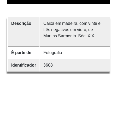
Descrição
Caixa em madeira, com vinte e
três negativos em vidro, de
Martins Sarmento. Séc. XIX.
É parte de
Fotografia
Identificador
3608
Desenvolvido com
OMEKA-S
por
Casa de
Sarmento
e
WEBES
| ©
2026