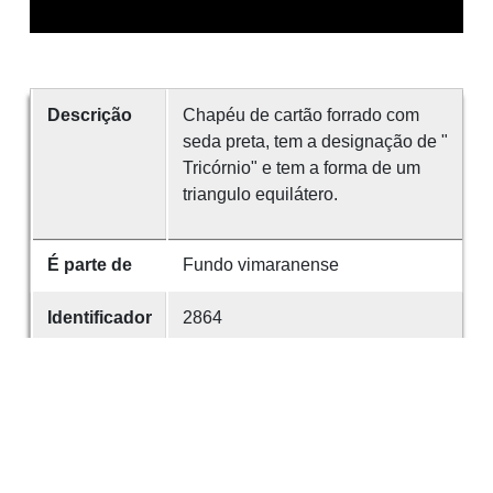
Descrição
Chapéu de cartão forrado com
seda preta, tem a designação de "
Tricórnio" e tem a forma de um
triangulo equilátero.
É parte de
Fundo vimaranense
Identificador
2864
Desenvolvido com
OMEKA-S
por
Casa de