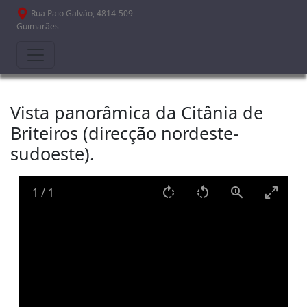
Passar para o conteúdo principal
Rua Paio Galvão, 4814-509
Guimarães
Vista panorâmica da Citânia de
Briteiros (direcção nordeste-
sudoeste).
1
/
1