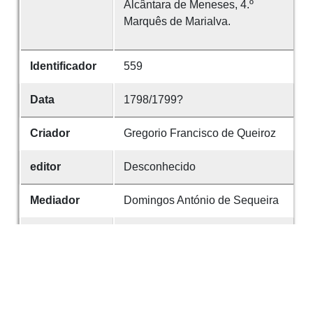
Alcântara de Meneses, 4.º
Marquês de Marialva.
Identificador
559
Data
1798/1799?
Criador
Gregorio Francisco de Queiroz
editor
Desconhecido
Mediador
Domingos António de Sequeira
Suporte
Buril ou água-forte?
Tipo
Negro
Em
Razoável, estampa colada e