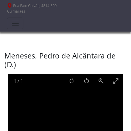
Passar para o conteúdo principal
Rua Paio Galvão, 4814-509
Guimarães
Meneses, Pedro de Alcântara de
(D.)
1
/
1