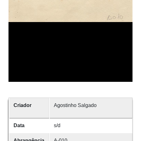
Criador
Agostinho Salgado
Data
s/d
Abrangência
A-010