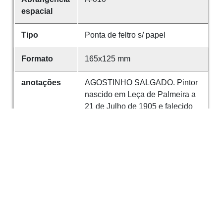
espacial
Tipo
Ponta de feltro s/ papel
Formato
165x125 mm
anotações
AGOSTINHO SALGADO. Pintor
nascido em Leça de Palmeira a
21 de Julho de 1905 e falecido
em 25 de Abril de 1967. Cursou
com distinção a Escola de Belas-
Artes do Porto. Foi professor do
Ensino Técnico na Escola
Industrial de Faria Guimarães. É
paisagista e r
Proveniência
Incorporação em 19/05/1952,
oferta de Alberto Meira.