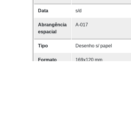
Data
s/d
Abrangência
A-017
espacial
Tipo
Desenho s/ papel
Formato
169x120 mm
anotações
JOAQUIM LOPES. Nasceu em
1956. Concluiu o curso de
classif
Proveniência
Incorporação em 19/05/1952