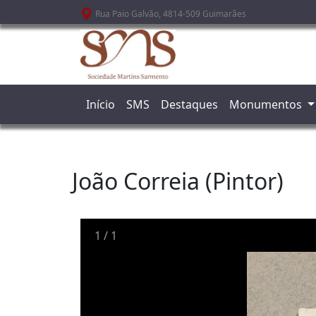
Passar para o conteúdo principal
Rua Paio Galvão, 4814-509 Guimarães
Início
SMS
Destaques
Monumentos
João Correia (Pintor)
1
/
1