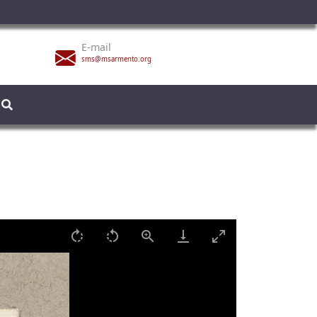
E-mail
sms@msarmento.org