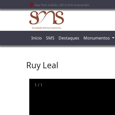
Passar para o conteúdo principal
Rua Paio Galvão, 4814-509 Guimarães
Início
SMS
Destaques
Monumentos
Ruy Leal
1
/
1