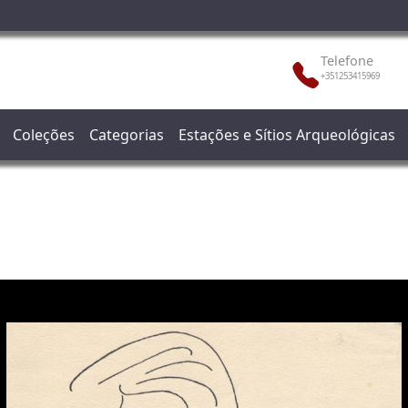
Telefone
+351253415969
Coleções
Categorias
Estações e Sítios Arqueológicas