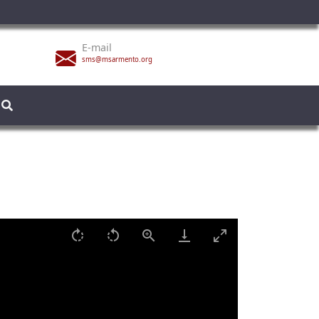
E-mail
sms@msarmento.org