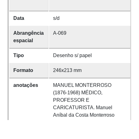
Data
s/d
Abrangência
A-069
espacial
Tipo
Desenho s/ papel
Formato
246x213 mm
anotações
MANUEL MONTERROSO
(1876-1968) MÉDICO,
PROFESSOR E
CARICATURISTA. Manuel
Aníbal da Costa Monterroso
nasceu em 1875 na casa dos
Monterroso, família ilustre
amarantina de médicos e