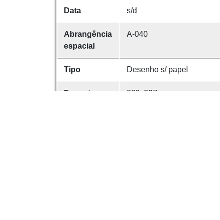
Data
s/d
Abrangência
A-040
espacial
Tipo
Desenho s/ papel
Formato
269x207 mm
anotações
ANTÓNIO DE AZEVEDO. Escu
e estudou em Paris durante
Proveniência
FN