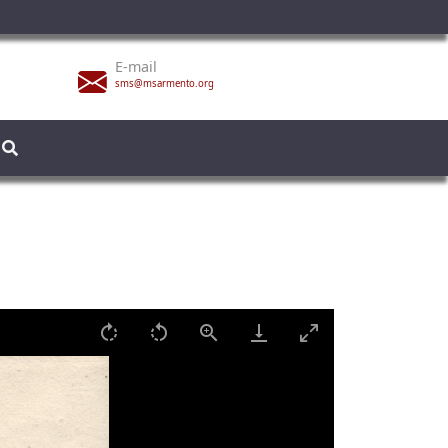
E-mail
sms@msarmento.org