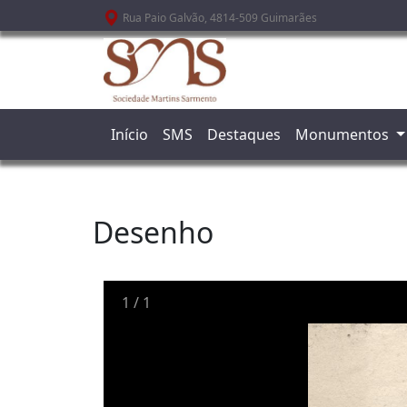
Passar para o conteúdo principal
Rua Paio Galvão, 4814-509 Guimarães
Início
SMS
Destaques
Monumentos
Desenho
1
/
1