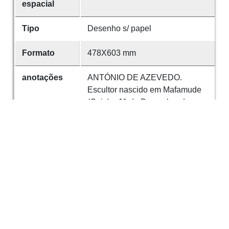
espacial
Tipo
Desenho s/ papel
Formato
478X603 mm
anotações
ANTÓNIO DE AZEVEDO.
Escultor nascido em Mafamude
(Gaia) a 11 de Dezembro de
1889. Cursou a Escola de Belas-
Artes do Porto e estudou em
Paris durante três anos. Foi
professor do ensino industrial
nas escolas de Faria Guimarães,
Infante D. Henrique e na de
Proveniência
FN. Tem outro denho no verso.