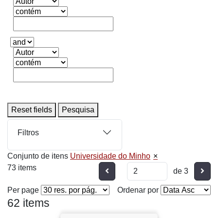
Reset fields
Pesquisa
Filtros
Conjunto de itens
Universidade do Minho
73 items
Anterior
Segu
de 3
Per page
Ordenar por
62 items