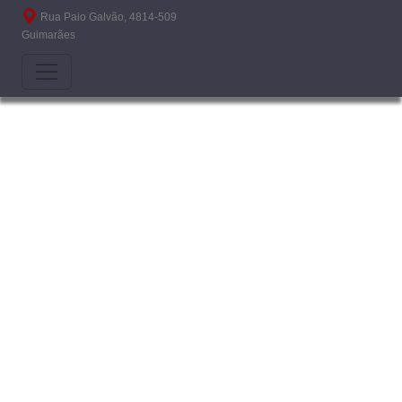
Passar para o conteúdo principal
Rua Paio Galvão, 4814-509
Guimarães