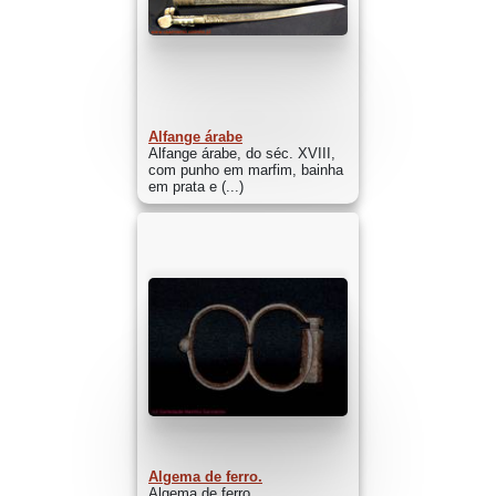
Alfange árabe
Alfange árabe, do séc. XVIII,
com punho em marfim, bainha
em prata e (...)
Algema de ferro.
Algema de ferro.