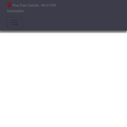
Passar para o conteúdo principal
Rua Paio Galvão, 4814-509
Guimarães