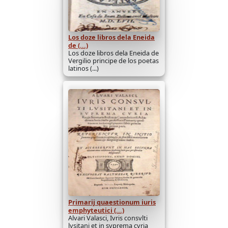
Los doze libros dela Eneida
de (...)
Los doze libros dela Eneida de
Vergilio principe de los poetas
latinos (...)
Primarij quaestionum iuris
emphyteutici (...)
Alvari Valasci, Ivris consvlti
lvsitani et in svprema cvria