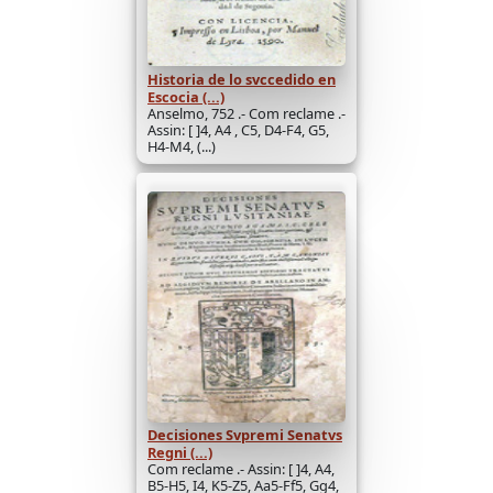
Historia de lo svccedido en
Escocia (...)
Anselmo, 752 .- Com reclame .-
Assin: [ ]4, A4 , C5, D4-F4, G5,
H4-M4, (...)
Decisiones Svpremi Senatvs
Regni (...)
Com reclame .- Assin: [ ]4, A4,
B5-H5, I4, K5-Z5, Aa5-Ff5, Gg4,