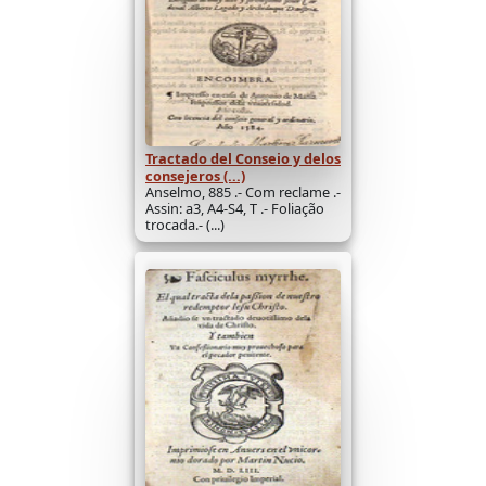
Tractado del Conseio y delos
consejeros (...)
Anselmo, 885 .- Com reclame .-
Assin: a3, A4-S4, T .- Foliação
trocada.- (...)