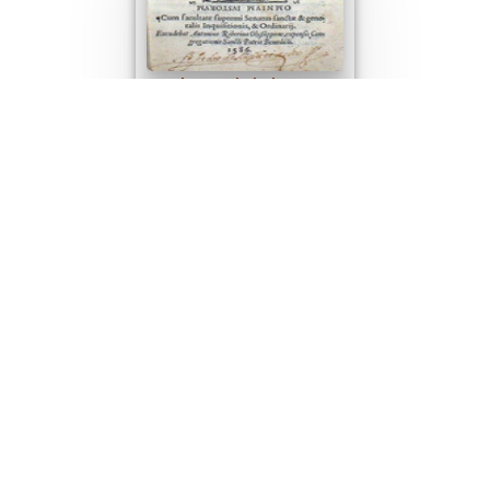
Regvla sanctissimi
benedicti monachorvm (...)
D. Manuel, 190 .- Com reclame
.- Assin: A3,B2-C2,D4-K4,L2 .-
Encadernado (...)
de 2
Seguinte
(results 1–30 of 33)
Desenvolvido com
OMEKA-S
por
Casa de Sarmento
e
WEBES
| ©
2026