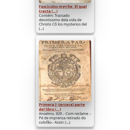
Fasciculos myrrhe: El qual
tracta (...)
Contém: Tractado
devotissimo dela vida de
Christo Cõ los mysterios del
(...)
Primera [- tercera] parte
del libro (...)
Anselmo, 929 .- Com reclame .-
Pé de imprensa retirado do
colofão.- Assin: (...)