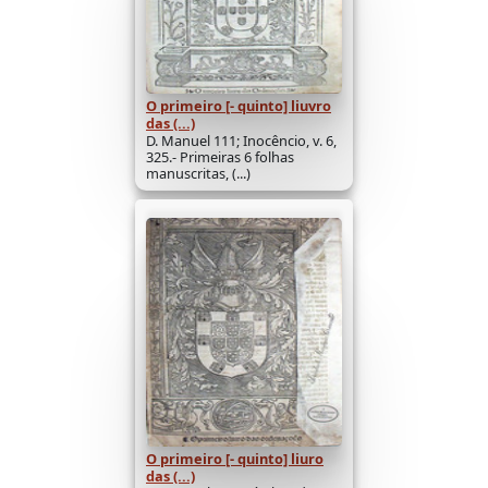
O primeiro [- quinto] liuvro
das (...)
D. Manuel 111; Inocêncio, v. 6,
325.- Primeiras 6 folhas
manuscritas, (...)
O primeiro [- quinto] liuro
das (...)