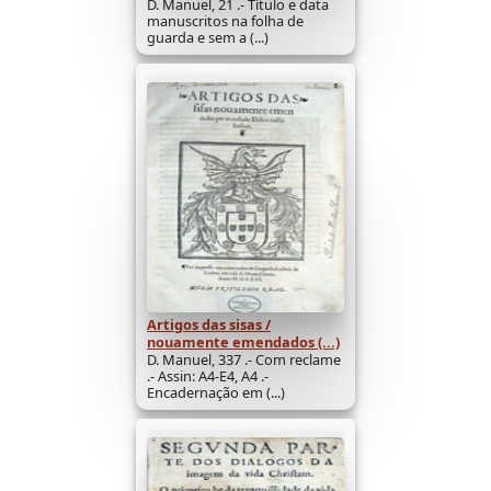
D. Manuel, 21 .- Título e data
manuscritos na folha de
guarda e sem a (...)
Artigos das sisas /
nouamente emendados (...)
D. Manuel, 337 .- Com reclame
.- Assin: A4-E4, A4 .-
Encadernação em (...)