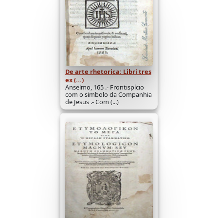
De arte rhetorica: Libri tres
ex (...)
Anselmo, 165 .- Frontispício
com o simbolo da Companhia
de Jesus .- Com (...)