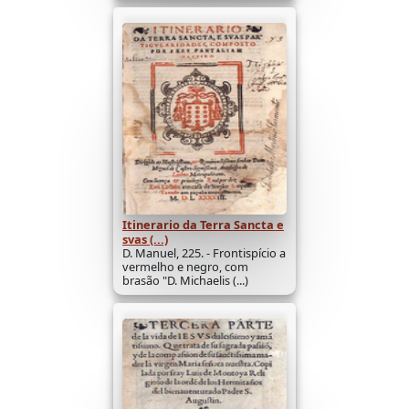
Itinerario da Terra Sancta e
svas (...)
D. Manuel, 225. - Frontispício a
vermelho e negro, com
brasão "D. Michaelis (...)