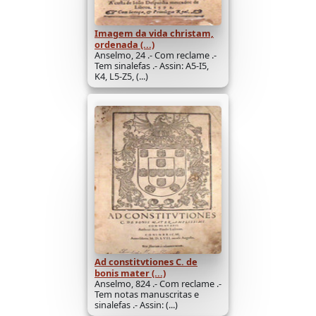
Imagem da vida christam,
ordenada (...)
Anselmo, 24 .- Com reclame .-
Tem sinalefas .- Assin: A5-I5,
K4, L5-Z5, (...)
Ad constitvtiones C. de
bonis mater (...)
Anselmo, 824 .- Com reclame .-
Tem notas manuscritas e
sinalefas .- Assin: (...)