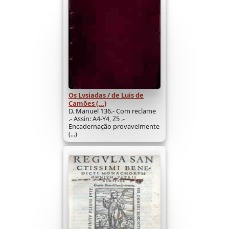
Os Lvsiadas / de Luis de
Camões (...)
D. Manuel 136.- Com reclame
.- Assin: A4-Y4, Z5 .-
Encadernação provavelmente
(...)