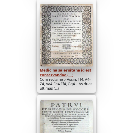
Medicina salernitana id est
conservandae (...)
Com reclame .- Assin: [ ]4, A4-
Z4, Aa4-Ee4,Ff4, Gg4 .- As duas
últimas (...)