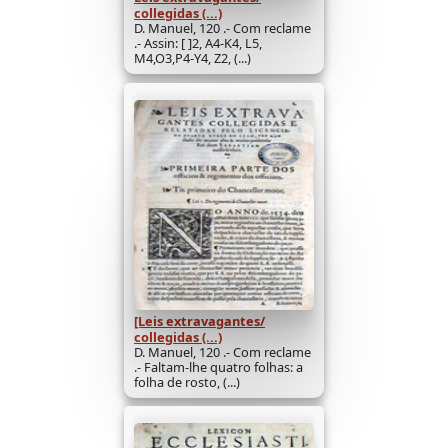
collegidas (...)
D. Manuel, 120 .- Com reclame
.- Assin: [ ]2, A4-K4, L5,
M4,O3,P4-Y4, Z2, (...)
[Leis extravagantes/
collegidas (...)
D. Manuel, 120 .- Com reclame
.- Faltam-lhe quatro folhas: a
folha de rosto, (...)