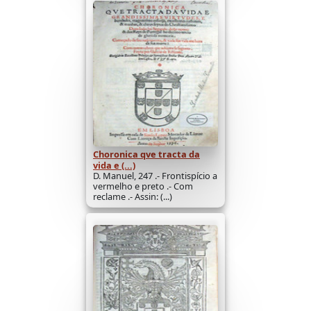
Choronica qve tracta da
vida e (...)
D. Manuel, 247 .- Frontispício a
vermelho e preto .- Com
reclame .- Assin: (...)