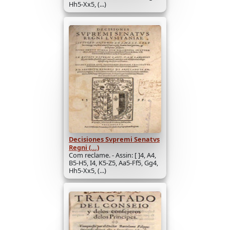
Hh5-Xx5, (...)
Decisiones Svpremi Senatvs
Regni (...)
Com reclame. - Assin: [ ]4, A4,
B5-H5, I4, K5-Z5, Aa5-Ff5, Gg4,
Hh5-Xx5, (...)