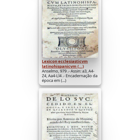
Lexicon ecclesiasticvm
latinohispanicvm (...)
Anselmo, 979 .- Assin: a3, A4-
Z4, Aa4-Ll4 .- Encadernação da
época em (...)