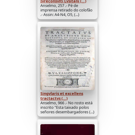
Ivreconsvlti Lvsitani (...)
Anselmo, 257 .- Pé de
imprensa retirado do colofão
.- Assin: A4-N4, O5, (...)
Singvlaris et excellens
tractactvs (...)
Anselmo, 966 .- No rosto está
inscrito "Esta taixado polos
señores desembargadores (...)