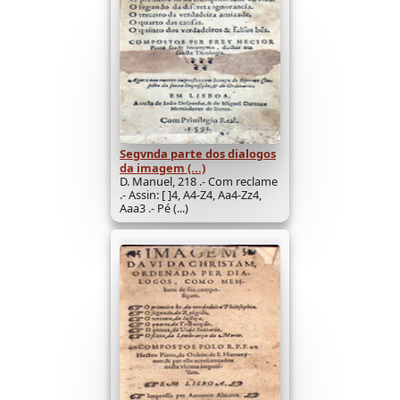
Segvnda parte dos dialogos
da imagem (...)
D. Manuel, 218 .- Com reclame
.- Assin: [ ]4, A4-Z4, Aa4-Zz4,
Aaa3 .- Pé (...)