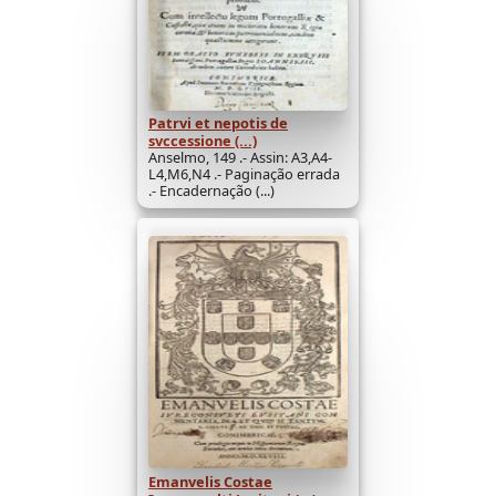
Patrvi et nepotis de
svccessione (...)
Anselmo, 149 .- Assin: A3,A4-
L4,M6,N4 .- Paginação errada
.- Encadernação (...)
Emanvelis Costae