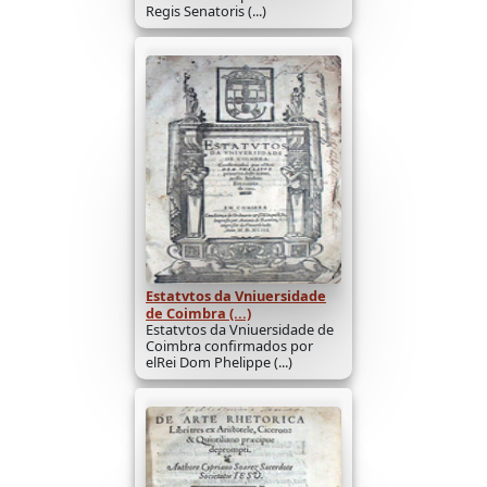
Regis Senatoris (...)
Estatvtos da Vniuersidade
de Coimbra (...)
Estatvtos da Vniuersidade de
Coimbra confirmados por
elRei Dom Phelippe (...)