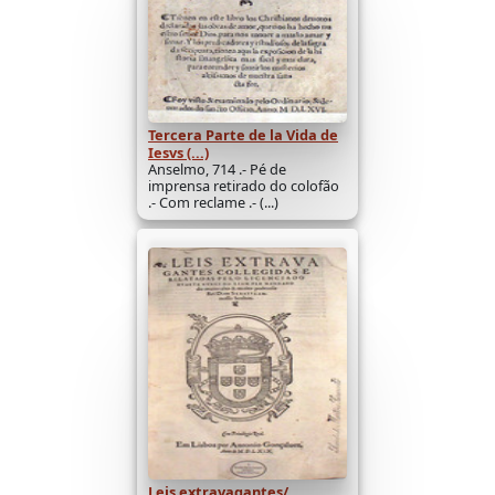
Tercera Parte de la Vida de
Iesvs (...)
Anselmo, 714 .- Pé de
imprensa retirado do colofão
.- Com reclame .- (...)
Leis extravagantes/