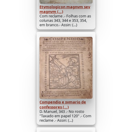
Etymologicon magnvm sev
magnvm (...)
Com reclame .- Folhas com as
colunas 343, 344 e 353, 354,
em branco.- Assin: (...)
Compendio e svmario de
confessores (...)
D. Manuel, 343 .- No rosto
"Taxado em papel 120" .- Com
reclame .- Assin: (...)