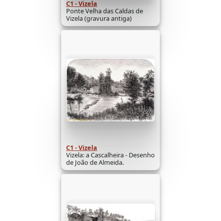
C1 - Vizela
Ponte Velha das Caldas de
Vizela (gravura antiga)
C1 - Vizela
Vizela: a Cascalheira - Desenho
de João de Almeida.