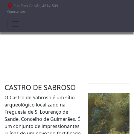
Passar para o conteúdo principal
Rua Paio Galvão, 4814-509
Guimarães
CASTRO DE SABROSO
O Castro de Sabroso é um sítio
arqueológico localizado na
Freguesia de S. Lourenço de
Sande, Concelho de Guimarães. É
um conjunto de impressionantes
ruínas de um povoado fortificado,