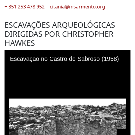
+ 351 253 478 952
|
citania@msarmento.org
ESCAVAÇÕES ARQUEOLÓGICAS
DIRIGIDAS POR CHRISTOPHER
HAWKES
Skip to downloads and alternative formats
Media Viewer
Escavação no Castro de Sabroso (1958)